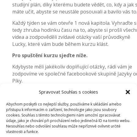
studijní plán, díky kterému budete vědět, co, kdy a jak 
máte učit, abyste se neustále posouvali a bavilo vás to
Každý týden se vám otevře 1 nová kapitola. Vyhraďte s
tedy zhruba hodinku času na to, abyste si prošli všec
videa a zodpověděli zvídavé otázky vaší průvodkyně
Lucky, které vám bude během kurzu klást.
Pro spuštění kurzu sjeďte níže.
Kdybyste měli jakékoliv doplňující otázky, rádi vám je
zodpovíme ve společné facebookové skupině Jazyky o
Píky.
Spravovat Souhlas s cookies
Připojit
se do skupiny na Facebooku
A teď už vzhůru do toho!
Abychom poskytli co nejlepší služby, používáme k ukládání a/nebo
přístupu k informacím o zařízení, technologie jako jsou soubory
cookies. Souhlas s těmito technologiemi nám umožní zpracovávat
údaje, jako je chování při procházení nebo jedinečná ID na tomto webu.
Nesouhlas nebo odvolání souhlasu může nepříznivě ovlivnit určité
vlastnosti a funkce.